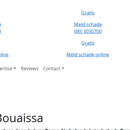
Letsels
9
 Bouaissa